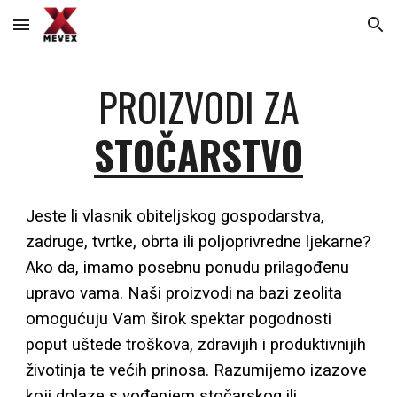
Skip to main content
Skip to navigation
PROIZVODI ZA
STOČARSTVO
Jeste li vlasnik obiteljskog gospodarstva,
zadruge, tvrtke, obrta ili poljoprivredne ljekarne?
Ako da, imamo posebnu ponudu prilagođenu
upravo vama. Naši proizvodi na bazi zeolita
omogućuju Vam širok spektar pogodnosti
poput uštede troškova, zdravijih i produktivnijih
životinja te većih prinosa. Razumijemo izazove
koji dolaze s vođenjem stočarskog ili