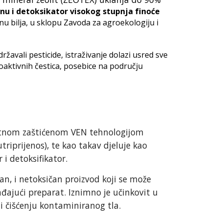
u i detoksikator visokog stupnja finoće
hranu bilja, u sklopu Zavoda za agroekologiju i
žavali pesticide, istraživanje dolazi usred sve
ioaktivnih čestica, posebice na području
atnom zaštićenom VEN tehnologijom
utriprijenos), te kao takav djeluje kao
i detoksifikator.
tan, i netoksičan proizvod koji se može
ađajući preparat. Iznimno je učinkovit u
 i čišćenju kontaminiranog tla.