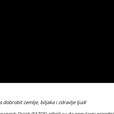
za
dobrobit zemlje, biljaka i zdravlje ljudi
nanosti Osijek (FAZOS) otkrili su da popularni prirodn