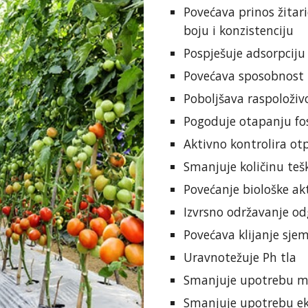
Povećava prinos žitari
boju i konzistenciju
Pospješuje adsorpciju 
Povećava sposobnost z
Poboljšava raspoloživo
Pogoduje otapanju fosf
Aktivno kontrolira o
Smanjuje količinu tešk
Povećanje biološke akt
Izvrsno održavanje od
Povećava klijanje sje
Uravnotežuje Ph tla
Smanjuje upotrebu mi
Smanjuje upotrebu ek