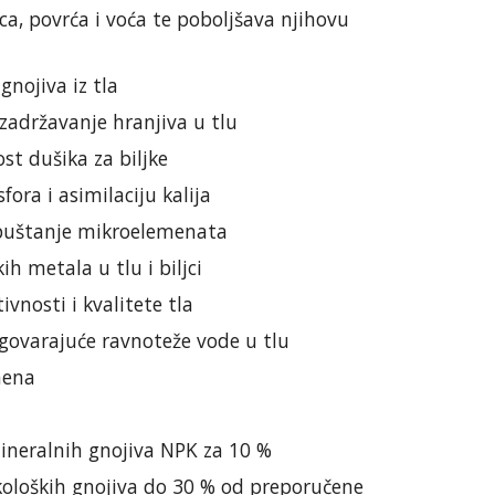
ca, povrća i voća te poboljšava njihovu
gnojiva iz tla
adržavanje hranjiva u tlu
st dušika za biljke
ora i asimilaciju kalija
tpuštanje mikroelemenata
ih metala u tlu i biljci
ivnosti i kvalitete tla
govarajuće ravnoteže vode u tlu
mena
neralnih gnojiva NPK za 10 %
oloških gnojiva do 30 % od preporučene