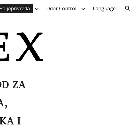
Poljoprivreda
Odor Control
Language
ion
OD ZA
A
,
KA I