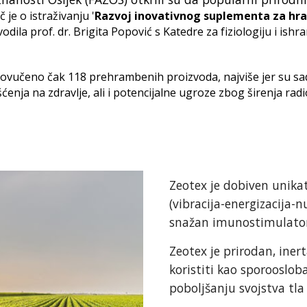
č je o istraživanju '
Razvoj inovativnog suplementa za hran
 vodila prof. dr. Brigita Popović s Katedre za fiziologiju i is
povučeno čak 118 prehrambenih proizvoda, najviše jer su sadr
ćenja na zdravlje, ali i potencijalne ugroze zbog širenja rad
Zeotex je dobiven unik
(vibracija-energizacija-n
snažan imunostimulator 
Zeotex je prirodan, iner
koristiti kao sporooslob
poboljšanju svojstva tla