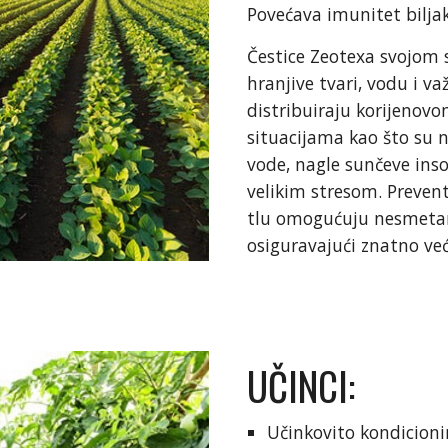
Povećava imunitet biljaka
Čestice Zeotexa svojom
hranjive tvari, vodu i 
distribuiraju korijenov
situacijama kao što su n
vode, nagle sunčeve inso
velikim stresom. Preven
tlu omogućuju nesmetan 
osiguravajući znatno već
UČINCI:
Učinkovito kondicioni